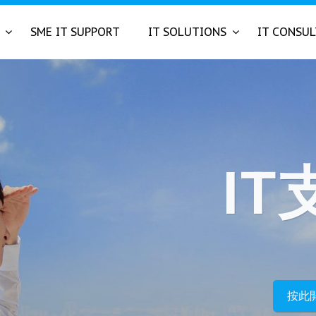
SME IT SUPPORT
IT SOLUTIONS
IT CONSU
IT
您的電腦技
按此