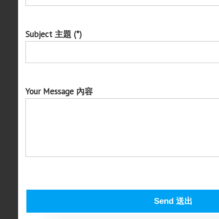
Subject 主題 (*)
Your Message 內容