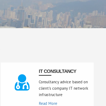
務
IT CONSULTANCY
Consultancy advice based on
client's company IT network
infrastructure
Read More